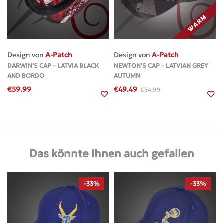
Design von
A-Patch
Design von
A-Patch
DARWIN’S CAP – LATVIA BLACK
NEWTON’S CAP – LATVIAN GREY
AND BORDO
AUTUMN
€
59.99
€
49.49
€
54.99
Das könnte Ihnen auch gefallen
-33%
-33%