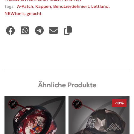
Tags:
A-Patch
,
Kappen
,
Benutzerdefiniert
,
Lettland
,
NEWton's
,
gelocht
Ähnliche Produkte
-10%