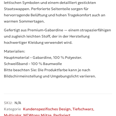
lettischen Symbolen und einem detailliert gestickten
Staatswappen. Perforierte Seitenteile sorgen für
hervorragende Belüftung und hohen Tragekomfort auch an
warmen Sommertagen.
Gefertigt aus Premium-Gabardine — einem strapazierfähigen
und zugleich leichten Stoff, der in der Herstellung
hochwertiger Kleidung verwendet wird.
Materialien:
Hauptmaterial – Gabardine, 100 % Polyester.
Schweißband – 100 % Baumwolle
Bitte beachten Sie: Die Produktfarbe kann je nach
Bildschirmeinstellung und Umgebungslicht variieren.
SKU:
N/A
Kategorie
Kundenspezifisches Design
,
Tiefschwarz
,
Multicolor
,
NEWtons Mütze
,
Perforiert