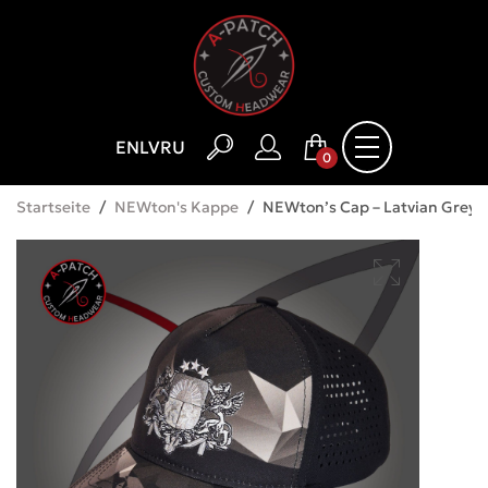
EN
LV
RU
0
Startseite
/
NEWton's Kappe
/
NEWton’s Cap – Latvian Grey