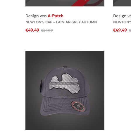
MEHR
Design von
A-Patch
Design v
NEWTON’S CAP – LATVIAN GREY AUTUMN
NEWTON’S
€
49.49
€
49.49
€
54.99
€