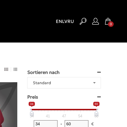
EN
LV
RU
0
Sortieren nach
Preis
34
60
34
41
47
54
60
-
€