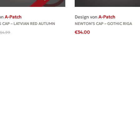
MEHR
MEHR
on
A-Patch
Design von
A-Patch
 CAP – LATVIAN RED AUTUMN
NEWTON’S CAP – GOTHIC RIGA
€
34.00
54.99