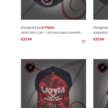
MEHR
Designed by
A-Patch
Designe
NEWTON’S CAP – LATVIAN DARK SUMMER
DARWIN’S
€
37.99
€
37.99