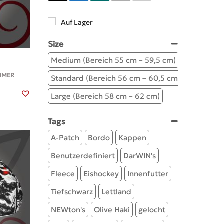
Kundenspezifisches Design
Auf Lager
Size
Medium (Bereich 55 cm – 59,5 cm)
UMMER
Standard (Bereich 56 cm – 60,5 cm)
Large (Bereich 58 cm – 62 cm)
Tags
A-Patch
Bordo
Kappen
Benutzerdefiniert
DarWIN's
Fleece
Eishockey
Innenfutter
Tiefschwarz
Lettland
NEWton's
Olive Haki
gelocht