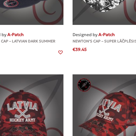
MEHR
MEHR
d by
A-Patch
Designed by
A-Patch
 CAP – LATVIAN DARK SUMMER
NEWTON’S CAP – SUPER LĀČPLĒSI
€
39.45