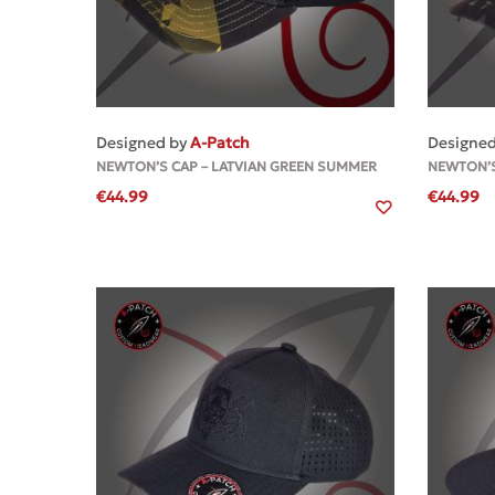
MEHR
Designed by
A-Patch
Designe
NEWTON’S CAP – LATVIAN GREEN SUMMER
NEWTON’S
€
44.99
€
44.99