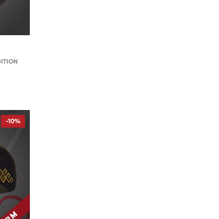
DITION
-10%