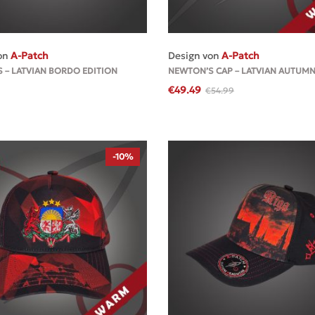
MEHR
MEHR
on
A-Patch
Design von
A-Patch
 – LATVIAN BORDO EDITION
NEWTON’S CAP – LATVIAN AUTUM
€
49.49
€
54.99
-10%