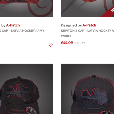
MEHR
MEHR
d by
A-Patch
Designed by
A-Patch
 CAP – LATVIA HOCKEY ARMY
NEWTON’S CAP – LATVIA HOCKEY 
WARM
€
44.09
€
48.99