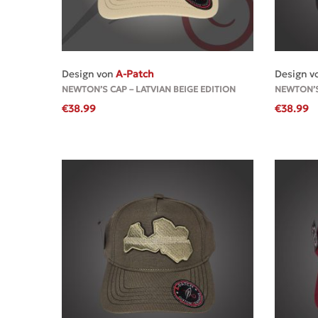
MEHR
Design von
A-Patch
Design v
NEWTON’S CAP – LATVIAN BEIGE EDITION
NEWTON’S
€
38.99
€
38.99