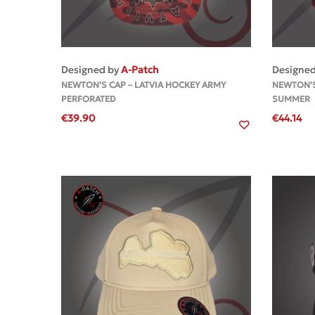
MEHR
Designed by
A-Patch
Designe
NEWTON’S CAP – LATVIA HOCKEY ARMY
NEWTON’S
PERFORATED
SUMMER
€
39.90
€
44.14