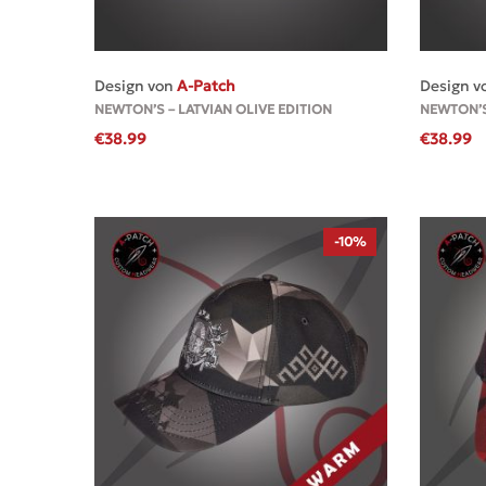
MEHR
Design von
A-Patch
Design v
NEWTON’S – LATVIAN OLIVE EDITION
NEWTON’S
€
38.99
€
38.99
-10%