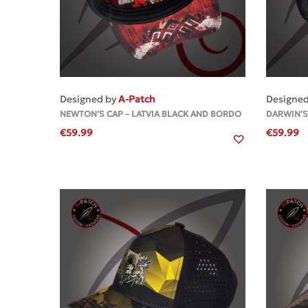
MEHR
Designed by
A-Patch
Designe
NEWTON’S CAP – LATVIA BLACK AND BORDO
DARWIN’S
€
59.99
€
59.99