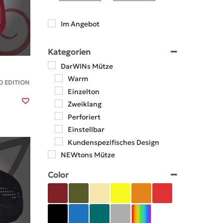
Im Angebot
Kategorien
DarWINs Mütze
Warm
O EDITION
Einzelton
Zweiklang
Perforiert
Einstellbar
Kundenspezifisches Design
NEWtons Mütze
Einzelton
Color
Zweiklang
Perforiert
Einstellbar
Warm