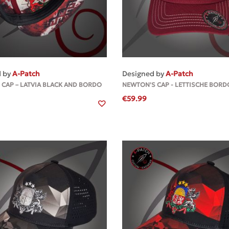
MEHR
MEHR
d by
A-Patch
Designed by
A-Patch
 CAP – LATVIA BLACK AND BORDO
NEWTON'S CAP - LETTISCHE BORD
€
59.99