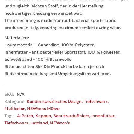
und zugleich leichten Stoff, der in der Herstellung
hochwertiger Kleidung verwendet wird.
The inner lining is made from antibacterial sports fabric
produced in Italy, ensuring maximum comfort during wear.
Materialien:
Hauptmaterial – Gabardine, 100 % Polyester.
Innenfutter – antibakterieller Sportstoff, 100 % Polyester.
Schweißband – 100 % Baumwolle
Bitte beachten Sie: Die Produktfarbe kann je nach
Bildschirmeinstellung und Umgebungslicht variieren.
SKU:
N/A
Kategorie
Kundenspezifisches Design
,
Tiefschwarz
,
Multicolor
,
NEWtons Mütze
Tags:
A-Patch
,
Kappen
,
Benutzerdefiniert
,
Innenfutter
,
Tiefschwarz
,
Lettland
,
NEWton's