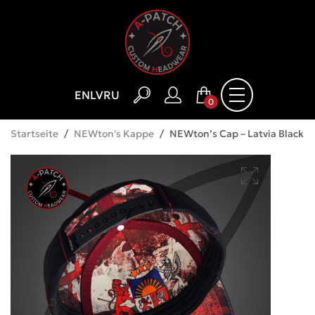
EN
LV
RU
0
Startseite
/
NEWton's Kappe
/
NEWton’s Cap – Latvia Black a