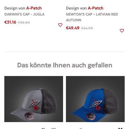
Design von
A-Patch
Design von
A-Patch
DARWIN’S CAP – JUGLA
NEWTON’S CAP – LATVIAN RED
AUTUMN
€
31.16
€
36.66
€
49.49
€
54.99
Das könnte Ihnen auch gefallen