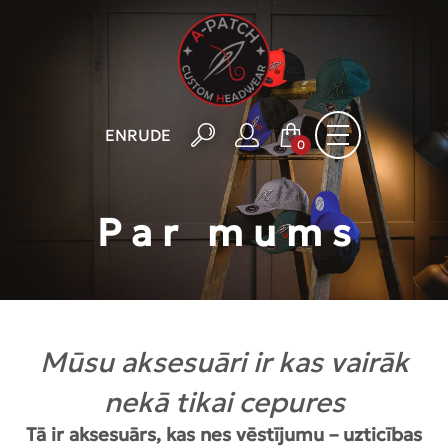
EN
RU
DE
0
Par mums
Mūsu aksesuāri ir kas vairāk
nekā tikai cepures
Tā ir aksesuārs, kas nes vēstījumu – uzticības