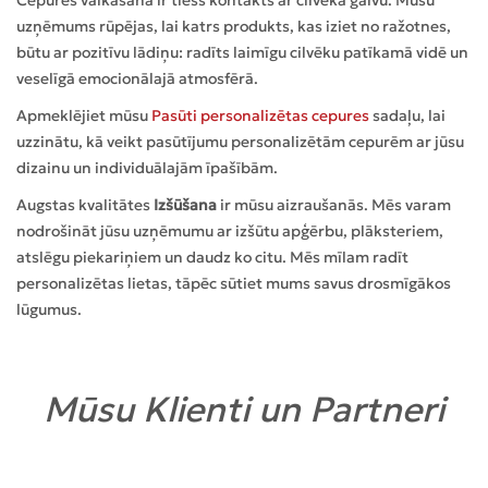
Cepures valkāšana ir tiešs kontakts ar cilvēka galvu. Mūsu
uzņēmums rūpējas, lai katrs produkts, kas iziet no ražotnes,
būtu ar pozitīvu lādiņu: radīts laimīgu cilvēku patīkamā vidē un
veselīgā emocionālajā atmosfērā.
Apmeklējiet mūsu
Pasūti personalizētas cepures
sadaļu, lai
uzzinātu, kā veikt pasūtījumu personalizētām cepurēm ar jūsu
dizainu un individuālajām īpašībām.
Augstas kvalitātes
Izšūšana
ir mūsu aizraušanās. Mēs varam
nodrošināt jūsu uzņēmumu ar izšūtu apģērbu, plāksteriem,
atslēgu piekariņiem un daudz ko citu. Mēs mīlam radīt
personalizētas lietas, tāpēc sūtiet mums savus drosmīgākos
lūgumus.
Mūsu Klienti un Partneri