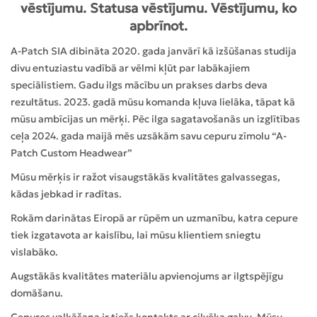
vēstījumu. Statusa vēstījumu. Vēstījumu, ko
apbrīnot.
A-Patch SIA dibināta 2020. gada janvārī kā izšūšanas studija
divu entuziastu vadībā ar vēlmi kļūt par labākajiem
speciālistiem. Gadu ilgs mācību un prakses darbs deva
rezultātus. 2023. gadā mūsu komanda kļuva lielāka, tāpat kā
mūsu ambīcijas un mērķi. Pēc ilga sagatavošanās un izglītības
ceļa 2024. gada maijā mēs uzsākām savu cepuru zīmolu “A-
Patch Custom Headwear”
Mūsu mērķis ir ražot visaugstākās kvalitātes galvassegas,
kādas jebkad ir radītas.
Rokām darinātas Eiropā ar rūpēm un uzmanību, katra cepure
tiek izgatavota ar kaislību, lai mūsu klientiem sniegtu
vislabāko.
Augstākās kvalitātes materiālu apvienojums ar ilgtspējīgu
domāšanu.