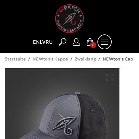
EN
LV
RU
0
Startseite
/
NEWton's Kappe
/
Zweiklang
/
NEWton’s Cap – 