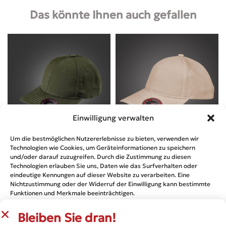
Das könnte Ihnen auch gefallen
Einwilligung verwalten
Um die bestmöglichen Nutzererlebnisse zu bieten, verwenden wir
Technologien wie Cookies, um Geräteinformationen zu speichern
Design von
A-Patch
Design von
A-Patch
und/oder darauf zuzugreifen. Durch die Zustimmung zu diesen
NEWTON’S CAP – OLIVE HAKI
NEWTON’S CAP – SAND BEIGE
Technologien erlauben Sie uns, Daten wie das Surfverhalten oder
eindeutige Kennungen auf dieser Website zu verarbeiten. Eine
€
29.99
€
29.99
Nichtzustimmung oder der Widerruf der Einwilligung kann bestimmte
Funktionen und Merkmale beeinträchtigen.
Bleiben Sie dran!
AKZEPTIEREN