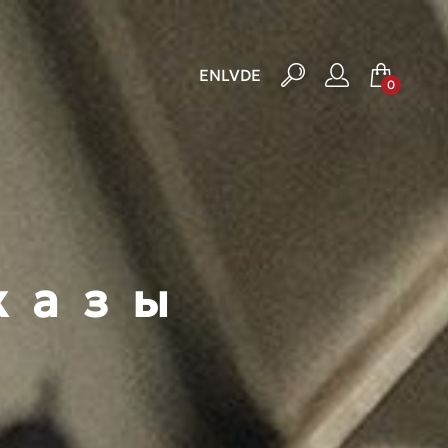
EN
LV
DE
0
казы